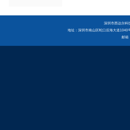
深圳市西达尔科技有
地址：深圳市南山区蛇口后海大道1040号港湾创业
邮箱：c